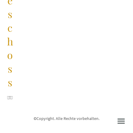
e
s
c
h
o
s
s
©Copyright. Alle Rechte vorbehalten.